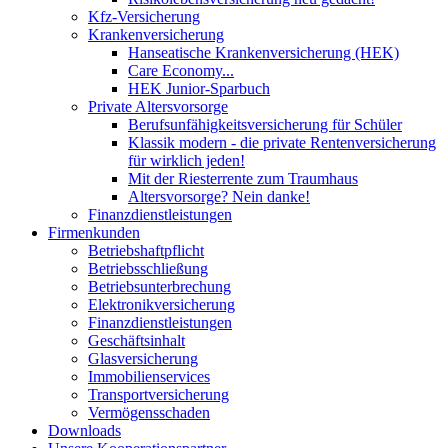
Kfz-Versicherung
Krankenversicherung
Hanseatische Krankenversicherung (HEK)
Care Economy...
HEK Junior-Sparbuch
Private Altersvorsorge
Berufsunfähigkeitsversicherung für Schüler
Klassik modern - die private Rentenversicherung
für wirklich jeden!
Mit der Riesterrente zum Traumhaus
Altersvorsorge? Nein danke!
Finanzdienstleistungen
Firmenkunden
Betriebshaftpflicht
Betriebsschließung
Betriebsunterbrechung
Elektronikversicherung
Finanzdienstleistungen
Geschäftsinhalt
Glasversicherung
Immobilienservices
Transportversicherung
Vermögensschaden
Downloads