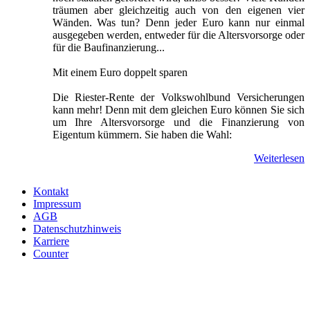
träumen aber gleichzeitig auch von den eigenen vier
Wänden. Was tun? Denn jeder Euro kann nur einmal
ausgegeben werden, entweder für die Altersvorsorge oder
für die Baufinanzierung...
Mit einem Euro doppelt sparen
Die Riester-Rente der Volkswohlbund Versicherungen
kann mehr! Denn mit dem gleichen Euro können Sie sich
um Ihre Altersvorsorge und die Finanzierung von
Eigentum kümmern. Sie haben die Wahl:
Weiterlesen
Kontakt
Impressum
AGB
Datenschutzhinweis
Karriere
Counter
Wir verwenden Cookies um unsere Website zu optimieren und
Ihnen das
bestmögliche Online-Erlebnis
zu bieten. Mit dem Klick
auf
„Alle erlauben“
erklären Sie sich damit einverstanden.