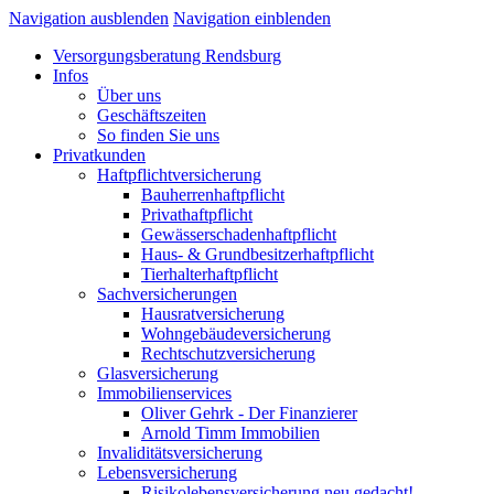
Navigation ausblenden
Navigation einblenden
Versorgungsberatung Rendsburg
Infos
Über uns
Geschäftszeiten
So finden Sie uns
Privatkunden
Haftpflichtversicherung
Bauherrenhaftpflicht
Privathaftpflicht
Gewässerschadenhaftpflicht
Haus- & Grundbesitzerhaftpflicht
Tierhalterhaftpflicht
Sachversicherungen
Hausratversicherung
Wohngebäudeversicherung
Rechtschutzversicherung
Glasversicherung
Immobilienservices
Oliver Gehrk - Der Finanzierer
Arnold Timm Immobilien
Invaliditätsversicherung
Lebensversicherung
Risikolebensversicherung neu gedacht!