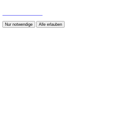
Weiterführende Informationen und die Möglichkeit, einzelne
Cookies zuzulassen oder sie zu deaktivieren, erhalten Sie in unserer
Datenschutzerklärung
.
Nur notwendige
Alle erlauben