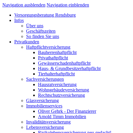
Navigation ausblenden
Navigation einblenden
Versorgungsberatung Rendsburg
Infos
Über uns
Geschäftszeiten
So finden Sie uns
Privatkunden
Haftpflichtversicherung
Bauherrenhaftpflicht
Privathaftpflicht
Gewässerschadenhaftpflicht
Haus- & Grundbesitzerhaftpflicht
Tierhalterhaftpflicht
Sachversicherungen
Hausratversicherung
Wohngebäudeversicherung
Rechtschutzversicherung
Glasversicherung
Immobilienservices
Oliver Gehrk - Der Finanzierer
Arnold Timm Immobilien
Invaliditätsversicherung
Lebensversicherung
Risikolebensversicherung neu gedacht!