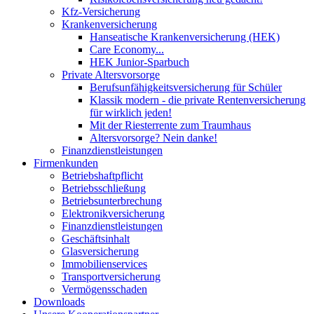
Kfz-Versicherung
Krankenversicherung
Hanseatische Krankenversicherung (HEK)
Care Economy...
HEK Junior-Sparbuch
Private Altersvorsorge
Berufsunfähigkeitsversicherung für Schüler
Klassik modern - die private Rentenversicherung
für wirklich jeden!
Mit der Riesterrente zum Traumhaus
Altersvorsorge? Nein danke!
Finanzdienstleistungen
Firmenkunden
Betriebshaftpflicht
Betriebsschließung
Betriebsunterbrechung
Elektronikversicherung
Finanzdienstleistungen
Geschäftsinhalt
Glasversicherung
Immobilienservices
Transportversicherung
Vermögensschaden
Downloads