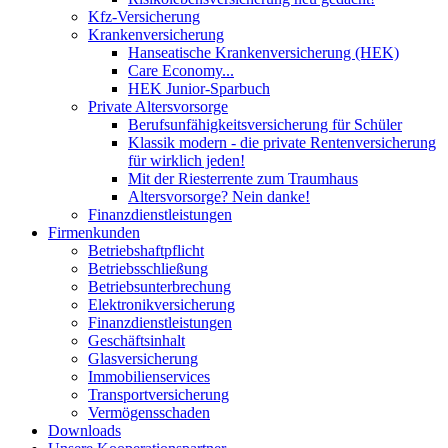
Kfz-Versicherung
Krankenversicherung
Hanseatische Krankenversicherung (HEK)
Care Economy...
HEK Junior-Sparbuch
Private Altersvorsorge
Berufsunfähigkeitsversicherung für Schüler
Klassik modern - die private Rentenversicherung
für wirklich jeden!
Mit der Riesterrente zum Traumhaus
Altersvorsorge? Nein danke!
Finanzdienstleistungen
Firmenkunden
Betriebshaftpflicht
Betriebsschließung
Betriebsunterbrechung
Elektronikversicherung
Finanzdienstleistungen
Geschäftsinhalt
Glasversicherung
Immobilienservices
Transportversicherung
Vermögensschaden
Downloads