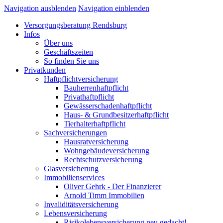
Navigation ausblenden
Navigation einblenden
Versorgungsberatung Rendsburg
Infos
Über uns
Geschäftszeiten
So finden Sie uns
Privatkunden
Haftpflichtversicherung
Bauherrenhaftpflicht
Privathaftpflicht
Gewässerschadenhaftpflicht
Haus- & Grundbesitzerhaftpflicht
Tierhalterhaftpflicht
Sachversicherungen
Hausratversicherung
Wohngebäudeversicherung
Rechtschutzversicherung
Glasversicherung
Immobilienservices
Oliver Gehrk - Der Finanzierer
Arnold Timm Immobilien
Invaliditätsversicherung
Lebensversicherung
Risikolebensversicherung neu gedacht!