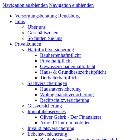
Navigation ausblenden
Navigation einblenden
Versorgungsberatung Rendsburg
Infos
Über uns
Geschäftszeiten
So finden Sie uns
Privatkunden
Haftpflichtversicherung
Bauherrenhaftpflicht
Privathaftpflicht
Gewässerschadenhaftpflicht
Haus- & Grundbesitzerhaftpflicht
Tierhalterhaftpflicht
Sachversicherungen
Hausratversicherung
Wohngebäudeversicherung
Rechtschutzversicherung
Glasversicherung
Immobilienservices
Oliver Gehrk - Der Finanzierer
Arnold Timm Immobilien
Invaliditätsversicherung
Lebensversicherung
Risikolebensversicherung neu gedacht!