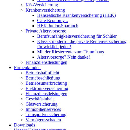
Kfz-Versicherung
Krankenversicherung
Hanseatische Krankenversicherung (HEK)
Care Economy...
HEK Junior-Sparbuch
Private Altersvorsorge
Berufsunfähigkeitsversicherung für Schüler
Klassik modern - die private Rentenversicherung
für wirklich jeden!
Mit der Riesterrente zum Traumhaus
Altersvorsorge? Nein danke!
Finanzdienstleistungen
Firmenkunden
Betriebshaftpflicht
Betriebsschließung
Betriebsunterbrechung
Elektronikversicherung
Finanzdienstleistungen
Geschäftsinhalt
Glasversicherung
Immobilienservices
Transportversicherung
Vermögensschaden
Downloads